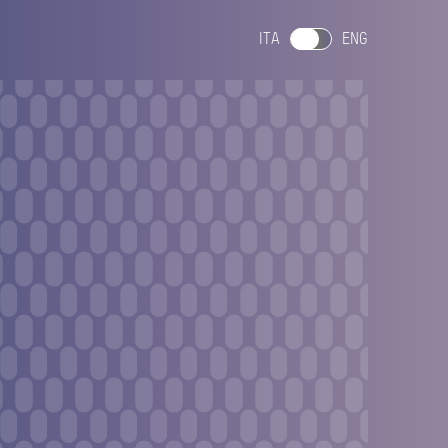
ITA
ENG